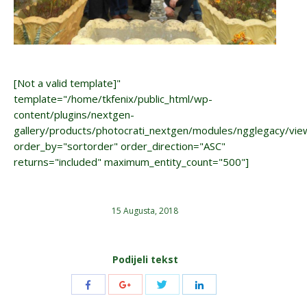
[Not a valid template]"
template="/home/tkfenix/public_html/wp-
content/plugins/nextgen-
gallery/products/photocrati_nextgen/modules/ngglegacy/view
order_by="sortorder" order_direction="ASC"
returns="included" maximum_entity_count="500"]
15 Augusta, 2018
Podijeli tekst
Share
Share
Share
Share
with
with
with
with