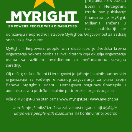
programa 2018.-2021. u
Bosni i Hercegovini.
Izradu ove publikacije
finansirao je MyRight.
Mišljenja izražena u
ovoj publikaciji ne
odražavaju neophodno i stavove MyRight-a. Odgovornost za sadržaj
snosi isključivo autor.
MyRight – Empowers people with disabilities je švedska krovna
organizacija pokreta osoba sa invaliditetom koja okuplja organizacije
osoba sa različitim invaliditetom za međunarodnu razvojnu
saradnju.
Cilj našeg rada u Bosni i Hercegovini je jačanje lokalnih partnerskih
organizacija za vođenje efikasnog zagovaranja za prava svojih
članova. MyRight u Bosni i Hercegovini osigurava finansijsku i
administrativnu podršku lokalnim partnerskim organizacijama.
Više o MyRight-u na stanicama
www.myright.se
i
www.myright.ba
Udruženje „Feniks“ izražava zahvalnost organizaciji
MyRight –
Empowers people with disabilities
na kontinuiranoj podršci.